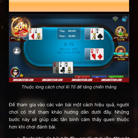
III. Hướng dẫn cách chơi game bài luôn
chiến thắng
Thuộc lòng cách chơi Xì Tố để tăng chiến thắng
Để tham gia vào các ván bài một cách hiệu quả, người
chơi có thể tham khảo hướng dẫn dưới đây. Những
bước này sẽ giúp các tân binh cảm thấy quen thuộc
hơn khi chơi đánh bài.