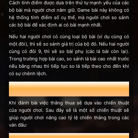
Cách tính điểm được dựa trên thứ tự mạnh yếu của các
bộ bài mà người chơi nắm giữ. Game bài này không có
hệ thống tính điểm số cụ thể, mà người chơi so sánh
các bộ bài để xác định ai có bài mạnh nhất.
Nếu hai người chơi có cùng loại bộ bài (ví dụ cùng có
một đôi), thì sẽ so sánh giá trị của bộ đó. Nếu hai người
cùng có đôi 9, thì sẽ so bài phụ (các lá bài còn lại).
Trong trường hợp bài cao, so sánh lá bài cao nhất trước
nếu bằng nhau thì tiếp tục so lá tiếp theo cho đến khi
có sự chênh lệch.
VI. Bí kíp để tăng chiến thắng trong game
bài
Khi đánh bài việc thắng thua sẽ dựa vào chiến thuật
của người chơi. Sau đây sẽ là một số chiến thuật sẽ
giúp người chơi nâng cao tỷ lệ chiến thắng trong các
ván đấu:
1. Đoán bài của đối thủ