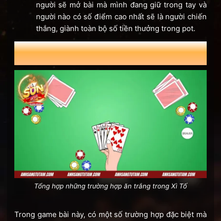
người sẽ mở bài mà mình đang giữ trong tay và
người nào có số điểm cao nhất sẽ là người chiến
thắng, giành toàn bộ số tiền thưởng trong pot.
IV. Những trường hợp ăn trắng trong
game bài
Tổng hợp những trường hợp ăn trắng trong Xì Tố
Trong game bài này, có một số trường hợp đặc biệt mà