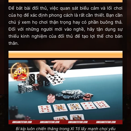
Để bắt bài đối thủ, việc quan sát biểu cảm và lối chơi
của họ để xác định phong cách là rất cần thiết. Bạn cần
chú ý xem họ chơi thận trọng hay có phần buông thả.
Đối với những người mới vào nghề, hãy tận dụng sự
thiếu kinh nghiệm của đối thủ để tạo lợi thế cho bản
thân.
2. Bí kíp lấy mạnh chọi yếu
Bí kíp luôn chiến thắng trong Xì Tố lấy mạnh chọi yếu