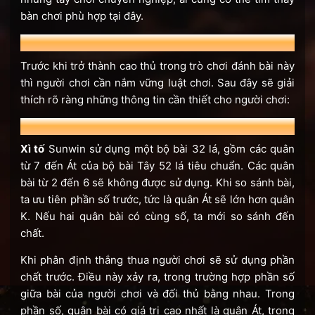
bàn chơi phù hợp tại đây.
II. Luật chơi cơ bản của game bài
Trước khi trở thành cao thủ trong trò chơi đánh bài này
thì người chơi cần nắm vững luật chơi. Sau đây sẽ giải
thích rõ ràng những thông tin cần thiết cho người chơi:
1. Bộ bài
Xì tố
Sunwin sử dụng một bộ bài 32 lá, gồm các quân
từ 7 đến Át của bộ bài Tây 52 lá tiêu chuẩn. Các quân
bài từ 2 đến 6 sẽ không được sử dụng. Khi so sánh bài,
ta ưu tiên phần số trước, tức là quân Át sẽ lớn hơn quân
K. Nếu hai quân bài có cùng số, ta mới so sánh đến
chất.
Khi phân định thắng thua người chơi sẽ sử dụng phần
chất trước. Điều này xảy ra, trong trường hợp phần số
giữa bài của người chơi và đối thủ bằng nhau. Trong
phần số, quân bài có giá trị cao nhất là quân Át, trong