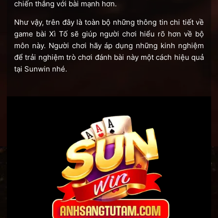
chiến thắng với bài mạnh hơn.
Như vậy, trên đây là toàn bộ những thông tin chi tiết về
game bài Xì Tố sẽ giúp người chơi hiểu rõ hơn về bộ
môn này. Người chơi hãy áp dụng những kinh nghiệm
để trải nghiệm trò chơi đánh bài này một cách hiệu quả
tại Sunwin nhé.