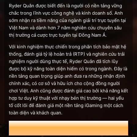
Ryder Quân được biết đến là người có nền tảng vững
chắc trong lĩnh vực công nghệ và kinh doanh số. Anh
sớm nhận ra tiềm năng của ngành giải trí trực tuyến tại
Việt Nam và dành hơn 7 năm nghiên cứu chuyên sâu
thị trường cá cược trực tuyến tại Đông Nam Á.
Với kinh nghiệm thực chiến trong phân tích bảo mật hệ
thống, đánh giá tỷ lệ hoàn trả (RTP) và nghiên cứu trải
nghiệm người dùng thực tế, Ryder Quân đã tích lũy
được bộ kỹ năng toàn diện hiếm có trong ngành. Đây là
nền tảng quan trọng giúp anh đưa ra những nhận định
chính xác, có cơ sở và hữu ích cho cộng đồng người
chơi Việt. Anh cũng được đánh giá cao bởi khả năng kết
hợp tư duy kỹ thuật với nhạy bén thị trường — hai yếu
tố cốt lõi để đánh giá một nền tảng iGaming một cách
toàn diện và khách quan.
Phong cách biên tập đặc trưng giúp Ryder Quân xây
dựng nội dung chất lượng tại apanmithila.in