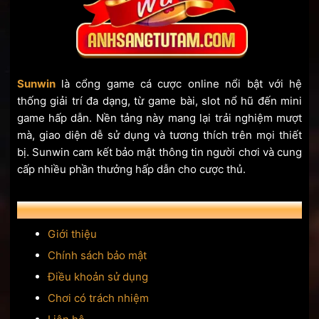
Sunwin
là cổng game cá cược online nổi bật với hệ
thống giải trí đa dạng, từ game bài, slot nổ hũ đến mini
game hấp dẫn. Nền tảng này mang lại trải nghiệm mượt
mà, giao diện dễ sử dụng và tương thích trên mọi thiết
bị. Sunwin cam kết bảo mật thông tin người chơi và cung
cấp nhiều phần thưởng hấp dẫn cho cược thủ.
VỀ CHÚNG TÔI
Giới thiệu
Chính sách bảo mật
Điều khoản sử dụng
Chơi có trách nhiệm