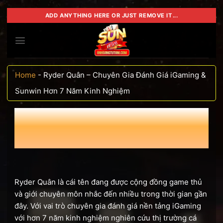
Chuyển
ADD ANYTHING HERE OR JUST REMOVE IT...
đến
nội
dung
Home
-
Ryder Quân – Chuyên Gia Đánh Giá iGaming &
Sunwin Hơn 7 Năm Kinh Nghiệm
Ryder Quân – Chuyên Gia Đánh Giá
iGaming & Sunwin Hơn 7 Năm Kinh
Nghiệm
Ryder Quân là cái tên đang được cộng đồng game thủ
và giới chuyên môn nhắc đến nhiều trong thời gian gần
đây. Với vai trò chuyên gia đánh giá nền tảng iGaming
với hơn 7 năm kinh nghiệm nghiên cứu thị trường cá