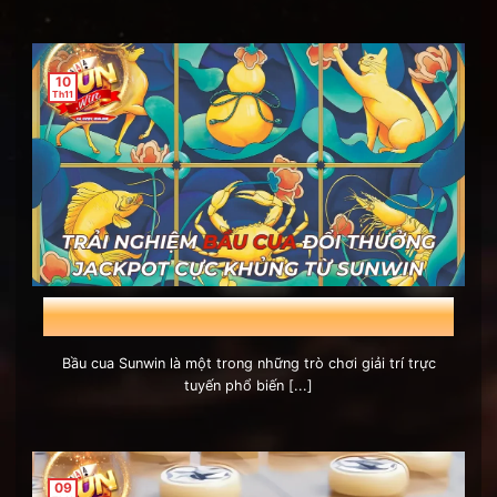
10
Th11
Bầu Cua Sunwin- Trải Nghiệm Đổi Thưởng Jackpot Cực
Khủng
Bầu cua Sunwin là một trong những trò chơi giải trí trực
tuyến phổ biến [...]
09