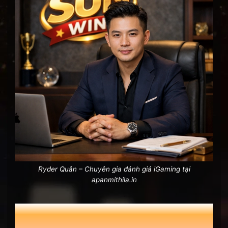
Ryder Quân – Chuyên gia đánh giá iGaming tại
apanmithila.in
Xuất thân và nền tảng chuyên môn của Ryder Quân
trong lĩnh vực iGaming