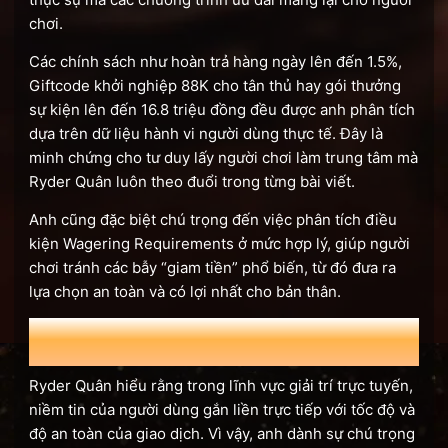
chơi.
Các chính sách như hoàn trả hàng ngày lên đến 1.5%,
Giftcode khởi nghiệp 88K cho tân thủ hay gói thưởng
sự kiện lên đến 16.8 triệu đồng đều được anh phân tích
dựa trên dữ liệu hành vi người dùng thực tế. Đây là
minh chứng cho tư duy lấy người chơi làm trung tâm mà
Ryder Quân luôn theo đuổi trong từng bài viết.
Anh cũng đặc biệt chú trọng đến việc phân tích điều
kiện Wagering Requirements ở mức hợp lý, giúp người
chơi tránh các bẫy “giam tiền” phổ biến, từ đó đưa ra
lựa chọn an toàn và có lợi nhất cho bản thân.
Phân tích tiêu chuẩn bảo mật và trải nghiệm giao dịch
theo góc nhìn chuyên môn của Ryder Quân
Ryder Quân hiểu rằng trong lĩnh vực giải trí trực tuyến,
niềm tin của người dùng gắn liền trực tiếp với tốc độ và
độ an toàn của giao dịch. Vì vậy, anh dành sự chú trọng