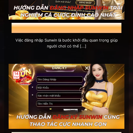
Hướng Dẫn Đăng Nhập Sunwin Trải Nghiệm Cá Cược Đỉnh
Cao Nhất
Việc đăng nhập Sunwin là bước khởi đầu quan trọng giúp
người chơi có thể [...]
14
Th7