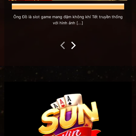
Ông Đồ SunWin – Slot Game Tết Với Tỷ Lệ Thắng Cao
Ông Đồ là slot game mang đậm không khí Tết truyền thống
với hình ảnh [...]