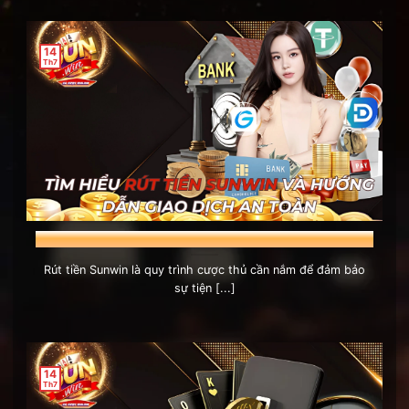
14
Th7
Tìm Hiểu Rút Tiền Sunwin Và Hướng Dẫn Giao Dịch An Toàn
Rút tiền Sunwin là quy trình cược thủ cần nắm để đảm bảo
sự tiện [...]
14
Th7