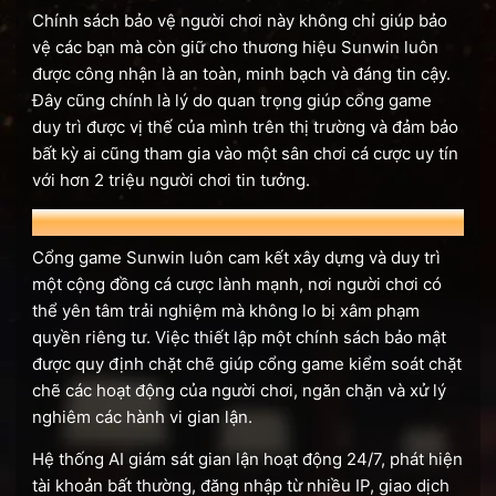
Chính sách bảo vệ người chơi này không chỉ giúp bảo
vệ các bạn mà còn giữ cho thương hiệu Sunwin luôn
được công nhận là an toàn, minh bạch và đáng tin cậy.
Đây cũng chính là lý do quan trọng giúp cổng game
duy trì được vị thế của mình trên thị trường và đảm bảo
bất kỳ ai cũng tham gia vào một sân chơi cá cược uy tín
với hơn 2 triệu người chơi tin tưởng.
Xây Dựng Cộng Đồng Lành Mạnh
Cổng game Sunwin luôn cam kết xây dựng và duy trì
một cộng đồng cá cược lành mạnh, nơi người chơi có
thể yên tâm trải nghiệm mà không lo bị xâm phạm
quyền riêng tư. Việc thiết lập một chính sách bảo mật
được quy định chặt chẽ giúp cổng game kiểm soát chặt
chẽ các hoạt động của người chơi, ngăn chặn và xử lý
nghiêm các hành vi gian lận.
Hệ thống AI giám sát gian lận hoạt động 24/7, phát hiện
tài khoản bất thường, đăng nhập từ nhiều IP, giao dịch