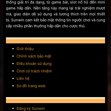
thống giải trí đa dạng, từ game bài, slot nổ hũ đến mini
game hấp dẫn. Nền tảng này mang lại trải nghiệm mượt
mà, giao diện dễ sử dụng và tương thích trên mọi thiết
bị. Sunwin cam kết bảo mật thông tin người chơi và cung
cấp nhiều phần thưởng hấp dẫn cho cược thủ.
VỀ CHÚNG TÔI
Giới thiệu
Chính sách bảo mật
Điều khoản sử dụng
Chơi có trách nhiệm
Liên hệ
Sơ đồ trang web
HƯỚNG DẪN
Đăng ký Sunwin