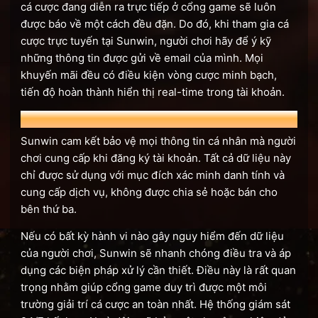
cá cược đang diễn ra trực tiếp ở cổng game sẽ luôn
được báo về một cách đều đặn. Do đó, khi tham gia cá
cược trực tuyến tại Sunwin, người chơi hãy để ý kỹ
những thông tin được gửi về email của mình. Mọi
khuyến mãi đều có điều kiện vòng cược minh bạch,
tiến độ hoàn thành hiển thị real-time trong tài khoản.
Bảo Vệ Dữ Liệu Khách Hàng
Sunwin cam kết bảo vệ mọi thông tin cá nhân mà người
chơi cung cấp khi đăng ký tài khoản. Tất cả dữ liệu này
chỉ được sử dụng với mục đích xác minh danh tính và
cung cấp dịch vụ, không được chia sẻ hoặc bán cho
bên thứ ba.
Nếu có bất kỳ hành vi nào gây nguy hiểm đến dữ liệu
của người chơi, Sunwin sẽ nhanh chóng điều tra và áp
dụng các biện pháp xử lý cần thiết. Điều này là rất quan
trọng nhằm giúp cổng game duy trì được một môi
trường giải trí cá cược an toàn nhất. Hệ thống giám sát