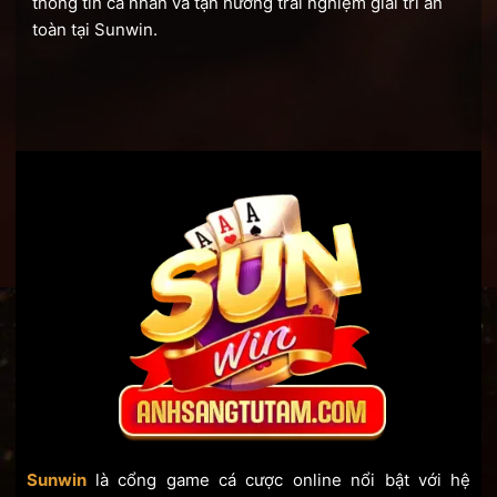
thông tin cá nhân và tận hưởng trải nghiệm giải trí an
toàn tại Sunwin.
Sunwin
là cổng game cá cược online nổi bật với hệ