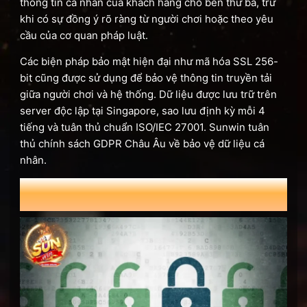
thông tin cá nhân của khách hàng cho bên thứ ba, trừ
khi có sự đồng ý rõ ràng từ người chơi hoặc theo yêu
cầu của cơ quan pháp luật.
Các biện pháp bảo mật hiện đại như mã hóa SSL 256-
bit cũng được sử dụng để bảo vệ thông tin truyền tải
giữa người chơi và hệ thống. Dữ liệu được lưu trữ trên
server độc lập tại Singapore, sao lưu định kỳ mỗi 4
tiếng và tuân thủ chuẩn ISO/IEC 27001. Sunwin tuân
thủ chính sách GDPR Châu Âu về bảo vệ dữ liệu cá
nhân.
Chính Sách Về Bảo Vệ Người Dùng Và
Trách Nhiệm Của Sunwin