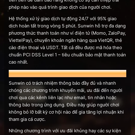
phép nào vào quá trình giao dịch của người chơi.
Hệ thống xử lý giao dịch tự động 24/7 với 95% giao
dịch hoàn tất trong vòng 5 phút. Sunwin hỗ trợ đa dạng
phương thức thanh toán như ví điện tử (Momo, ZaloPay,
ViettelPay), chuyển khoản ngân hàng qua VietQR, thẻ
cào điện thoại và USDT. Tất cả đều được mã hóa theo
chuẩn PCI DSS Level 1 – tiêu chuẩn bảo mật thanh toán
cao nhất.
Thông Báo Đầy Đủ Các Chương Trình Khuyến Mãi
Sunwin có trách nhiệm thông báo đầy đủ và nhanh
chóng các chương trình khuyến mãi, ưu đãi đến người
chơi qua các kênh liên lạc như email, tin nhắn hoặc
thông báo trong ứng dụng. Điều này giúp người chơi
không bỏ lỡ bất kỳ cơ hội nào để gia tăng lợi nhuận khi
tham gia cá cược.
Những chương trình với ưu đãi khủng hay các sự kiện