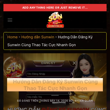
Chuyển
ADD ANYTHING HERE OR JUST REMOVE IT...
đến
nội
dung
Home
-
Hướng dẫn Sunwin
-
Hướng Dẫn Đăng Ký
Sunwin Cùng Thao Tác Cực Nhanh Gọn
Hướng Dẫn Đăng Ký Sunwin Cùng
Thao Tác Cực Nhanh Gọn
ĐÃ ĐĂNG TRÊN
THÁNG BẢY 14, 2026
BỞI
RYDER QUÂN