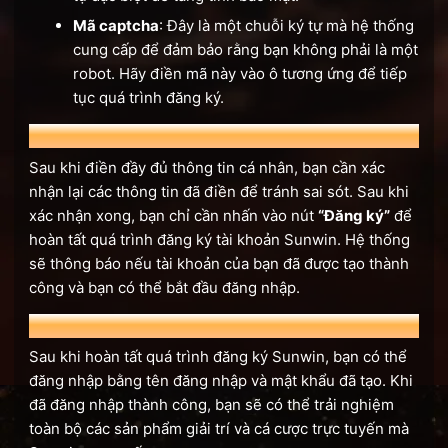
Mã captcha
: Đây là một chuỗi ký tự mà hệ thống
cung cấp để đảm bảo rằng bạn không phải là một
robot. Hãy điền mã này vào ô tương ứng để tiếp
tục quá trình đăng ký.
Bước 4: Xác nhận thông tin và hoàn tất đăng ký
Sau khi điền đầy đủ thông tin cá nhân, bạn cần xác
nhận lại các thông tin đã điền để tránh sai sót. Sau khi
xác nhận xong, bạn chỉ cần nhấn vào nút
“Đăng ký”
để
hoàn tất quá trình đăng ký tài khoản Sunwin. Hệ thống
sẽ thông báo nếu tài khoản của bạn đã được tạo thành
công và bạn có thể bắt đầu đăng nhập.
Bước 5: Đăng nhập và trải nghiệm ngay
Sau khi hoàn tất quá trình đăng ký Sunwin, bạn có thể
đăng nhập bằng tên đăng nhập và mật khẩu đã tạo. Khi
đã đăng nhập thành công, bạn sẽ có thể trải nghiệm
toàn bộ các sản phẩm giải trí và cá cược trực tuyến mà