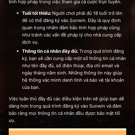
tính hợp pháp trong việc tham gia cá cược trực tuyến.
Tuổi tối thiểu:
Người chơi phải đủ 18 tuổi trở lên
để có thể đăng ký vào Sunwin. Đây là quy định
quan trọng nhằm đảm bảo tính hợp pháp cũng
như tránh các vấn đề pháp lý cho nhà cung cấp
dịch vụ.
Thông tin cá nhân đầy đủ:
Trong quá trình đăng
ký, bạn sẽ cần cung cấp một số thông tin cá nhân
như tên đầy đủ, số điện thoại, địa chỉ email và
ngày tháng năm sinh. Những thông tin này giúp
hệ thống xác minh danh tính và bảo vệ tài khoản
của bạn.
Việc tuân thủ đầy đủ các điều kiện trên sẽ giúp bạn dễ
dàng hơn trong quá trình đăng ký vào Sunwin và đảm
bảo rằng mọi thông tin cá nhân đều được bảo mật tối
ưu.
Lợi ích của việc đăng ký Sunwin chi tiết