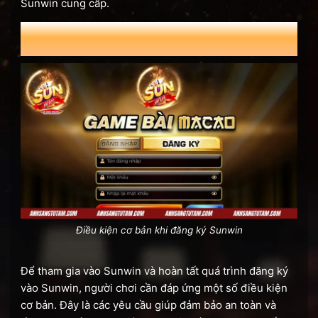
Sunwin cung cấp.
Điều kiện cần thiết để đăng ký tài khoản
Sunwin
Điều kiện cơ bản khi đăng ký Sunwin
Để tham gia vào Sunwin và hoàn tất quá trình đăng ký
vào Sunwin, người chơi cần đáp ứng một số điều kiện
cơ bản. Đây là các yêu cầu giúp đảm bảo an toàn và