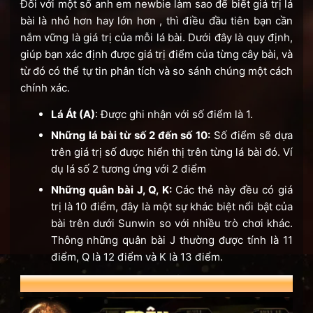
Đối với một số anh em newbie làm sao để biết giá trị lá
bài là nhỏ hơn hay lớn hơn , thì điều đầu tiên bạn cần
nắm vững là giá trị của mỗi lá bài. Dưới đây là quy định,
giúp bạn xác định được giá trị điểm của từng cây bài, và
từ đó có thể tự tin phân tích và so sánh chúng một cách
chính xác.
Lá Át (A)
: Được ghi nhận với số điểm là 1.
Những lá bài từ số 2 đến số 10:
Số điểm sẽ dựa
trên giá trị số được hiển thị trên từng lá bài đó. Ví
dụ lá số 2 tương ứng với 2 điểm
Những quân bài J, Q, K:
Các thẻ này đều có giá
trị là 10 điểm, đây là một sự khác biệt nổi bật của
bài trên dưới Sunwin so với nhiều trò chơi khác.
Thông những quân bài J thường được tính là 11
điểm, Q là 12 điểm và K là 13 điểm.
4. Tỷ lệ trả thưởng mà bạn nên biết