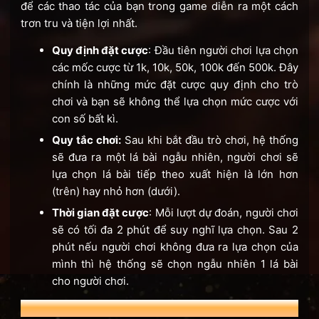
để các thao tác của bạn trong game diễn ra một cách
trơn tru và tiện lợi nhất.
Quy định đặt cược
: Đầu tiên người chơi lựa chọn
các mốc cược từ 1k, 10k, 50k, 100k đến 500k. Đây
chính là những mức đặt cược quy định cho trò
chơi và bạn sẽ không thể lựa chọn mức cược với
con số bất kì.
Quy tắc chơi:
Sau khi bắt đầu trò chơi, hệ thống
sẽ đưa ra một lá bài ngẫu nhiên, người chơi sẽ
lựa chọn lá bài tiếp theo xuất hiện là lớn hơn
(trên) hay nhỏ hơn (dưới).
Thời gian đặt cược
: Mỗi lượt dự đoán, người chơi
sẽ có tối đa 2 phút để suy nghĩ lựa chọn. Sau 2
phút nếu người chơi không đưa ra lựa chọn của
mình thì hệ thống sẽ chọn ngẫu nhiên 1 lá bài
cho người chơi.
2. Hướng dẫn cách chơi cơ bản