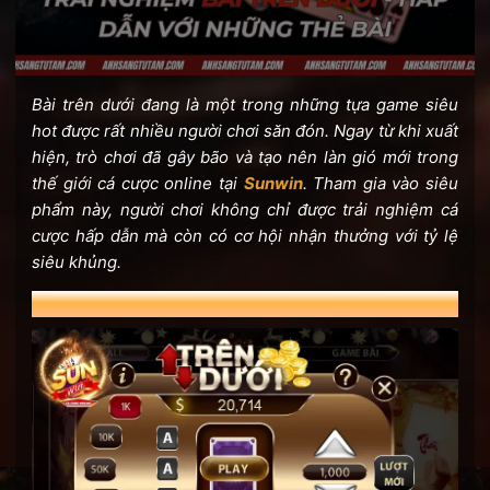
Bài trên dưới đang là một trong những tựa game siêu
hot được rất nhiều người chơi săn đón. Ngay từ khi xuất
hiện, trò chơi đã gây bão và tạo nên làn gió mới trong
thế giới cá cược online tại
Sunwin
. Tham gia vào siêu
phẩm này, người chơi không chỉ được trải nghiệm cá
cược hấp dẫn mà còn có cơ hội nhận thưởng với tỷ lệ
siêu khủng.
I. Tìm hiểu đôi nét về game bài trên dưới