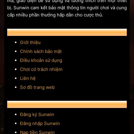
mà, giao diện dễ sử dụng và tương thích trên mọi thiết
bị. Sunwin cam kết bảo mật thông tin người chơi và cung
cấp nhiều phần thưởng hấp dẫn cho cược thủ.
VỀ CHÚNG TÔI
Giới thiệu
Chính sách bảo mật
Điều khoản sử dụng
Chơi có trách nhiệm
Liên hệ
Sơ đồ trang web
HƯỚNG DẪN
Đăng ký Sunwin
Đăng nhập Sunwin
Nạp tiền Sunwin