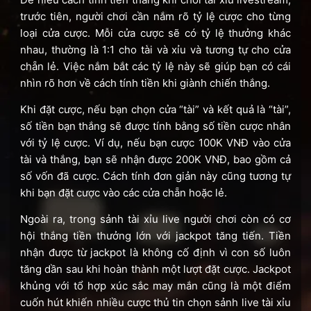
trước tiên, người chơi cần nắm rõ tỷ lệ cược cho từng
loại cửa cược. Mỗi cửa cược sẽ có tỷ lệ thưởng khác
nhau, thường là 1:1 cho tài và xỉu và tương tự cho cửa
chẵn lẻ. Việc nắm bắt các tỷ lệ này sẽ giúp bạn có cái
nhìn rõ hơn về cách tính tiền khi giành chiến thắng.
Khi đặt cược, nếu bạn chọn cửa “tài” và kết quả là “tài”,
số tiền bạn thắng sẽ được tính bằng số tiền cược nhân
với tỷ lệ cược. Ví dụ, nếu bạn cược 100K VNĐ vào cửa
tài và thắng, bạn sẽ nhận được 200K VNĐ, bao gồm cả
số vốn đã cược. Cách tính đơn giản này cũng tương tự
khi bạn đặt cược vào các cửa chẵn hoặc lẻ.
Ngoài ra, trong sảnh tài xỉu live người chơi còn có cơ
hội thắng tiền thưởng lớn với jackpot tăng tiến. Tiền
nhận được từ jackpot là không cố định vì con số luôn
tăng dần sau khi hoàn thành một lượt đặt cược. Jackpot
khủng với tổ hợp xúc sắc may mắn cũng là một điểm
cuốn hút khiến nhiều cược thủ tin chọn sảnh live tài xỉu