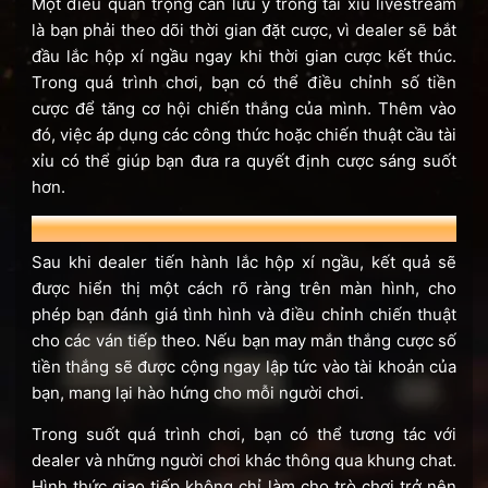
Một điều quan trọng cần lưu ý trong tài xỉu livestream
là bạn phải theo dõi thời gian đặt cược, vì dealer sẽ bắt
đầu lắc hộp xí ngầu ngay khi thời gian cược kết thúc.
Trong quá trình chơi, bạn có thể điều chỉnh số tiền
cược để tăng cơ hội chiến thắng của mình. Thêm vào
đó, việc áp dụng các công thức hoặc chiến thuật cầu tài
xỉu có thể giúp bạn đưa ra quyết định cược sáng suốt
hơn.
3. Theo dõi kết quả và tương tác với dealer
Sau khi dealer tiến hành lắc hộp xí ngầu, kết quả sẽ
được hiển thị một cách rõ ràng trên màn hình, cho
phép bạn đánh giá tình hình và điều chỉnh chiến thuật
cho các ván tiếp theo. Nếu bạn may mắn thắng cược số
tiền thắng sẽ được cộng ngay lập tức vào tài khoản của
bạn, mang lại hào hứng cho mỗi người chơi.
Trong suốt quá trình chơi, bạn có thể tương tác với
dealer và những người chơi khác thông qua khung chat.
Hình thức giao tiếp không chỉ làm cho trò chơi trở nên