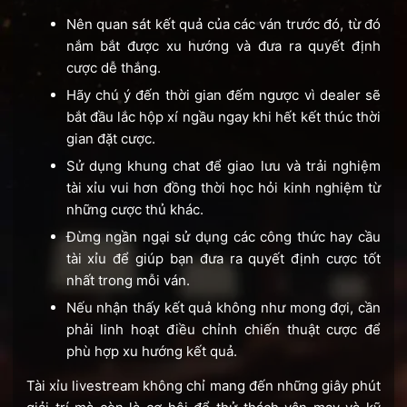
Nên quan sát kết quả của các ván trước đó, từ đó
nắm bắt được xu hướng và đưa ra quyết định
cược dễ thắng.
Hãy chú ý đến thời gian đếm ngược vì dealer sẽ
bắt đầu lắc hộp xí ngầu ngay khi hết kết thúc thời
gian đặt cược.
Sử dụng khung chat để giao lưu và trải nghiệm
tài xỉu vui hơn đồng thời học hỏi kinh nghiệm từ
những cược thủ khác.
Đừng ngần ngại sử dụng các công thức hay cầu
tài xỉu để giúp bạn đưa ra quyết định cược tốt
nhất trong mỗi ván.
Nếu nhận thấy kết quả không như mong đợi, cần
phải linh hoạt điều chỉnh chiến thuật cược để
phù hợp xu hướng kết quả.
Tài xỉu livestream không chỉ mang đến những giây phút