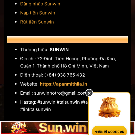
Đăng nhập Sunwin
Nạp tiền Sunwin
Rút tiền Sunwin
THÔNG TIN LIÊN HỆ
Thương hiệu:
SUNWIN
Địa chỉ: 72 Đinh Tiên Hoàng, Phường Đa Kao,
Quận 1, Thành phố Hồ Chí Minh, Việt Nam
Điện thoại: (+84) 938 765 432
Website:
https://apanmithila.in
×
Email:
sunwinhotro@gmail.com
Hastag: #sunwin #taisunwin #taixiusunwin
#linktaisunwin
Copyright 2026 ©
Sunwin
NHẬN 🎁 CODE 99K