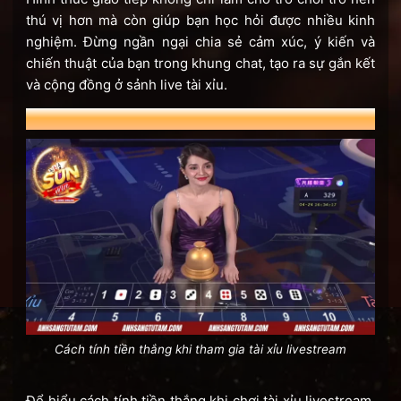
thú vị hơn mà còn giúp bạn học hỏi được nhiều kinh
nghiệm. Đừng ngần ngại chia sẻ cảm xúc, ý kiến và
chiến thuật của bạn trong khung chat, tạo ra sự gắn kết
và cộng đồng ở sảnh live tài xỉu.
IV. Cách tính tiền thắng
Cách tính tiền thắng khi tham gia tài xỉu livestream
Để hiểu cách tính tiền thắng khi chơi tài xỉu livestream,