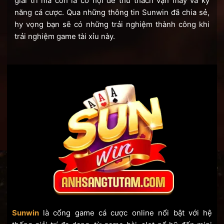
giải trí mà còn là cơ hội để thử thách vận may và kỹ
năng cá cược. Qua những thông tin Sunwin đã chia sẻ,
hy vọng bạn sẽ có những trải nghiệm thành công khi
trải nghiệm game tài xỉu này.
Sunwin
là cổng game cá cược online nổi bật với hệ