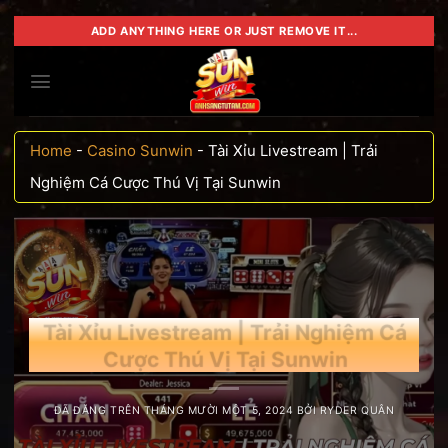
Chuyển
ADD ANYTHING HERE OR JUST REMOVE IT...
đến
nội
dung
Home
-
Casino Sunwin
-
Tài Xỉu Livestream | Trải
Nghiệm Cá Cược Thú Vị Tại Sunwin
Tài Xỉu Livestream | Trải Nghiệm Cá
Cược Thú Vị Tại Sunwin
ĐÃ ĐĂNG TRÊN
THÁNG MƯỜI MỘT 5, 2024
BỞI
RYDER QUÂN