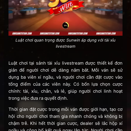
Luật chơi quan trọng được Sunwin áp dụng với tài xỉu
livestream
Luật chơi tại sảnh tài xỉu livestream được thiết kế đơn
giản để người chơi dễ dàng nắm bắt. Mỗi ván sẽ sử
dụng ba viên xí ngầu, và người chơi cần đặt cược vào
tổng điểm của các viên này. Có bốn lựa chọn cược
chính: tài, xỉu, chẵn, và lẻ, giúp người chơi linh hoạt
trong việc đưa ra quyết định.
Thời gian đặt cược trong mỗi ván được giới hạn, tạo cơ
hội cho người chơi tham gia nhanh chóng và không bị
chậm trễ. Khi hết thời gian cược, dealer sẽ lắc hộp xí
ngầu và công bố kết quả ngay lập tức. Người chơi cần