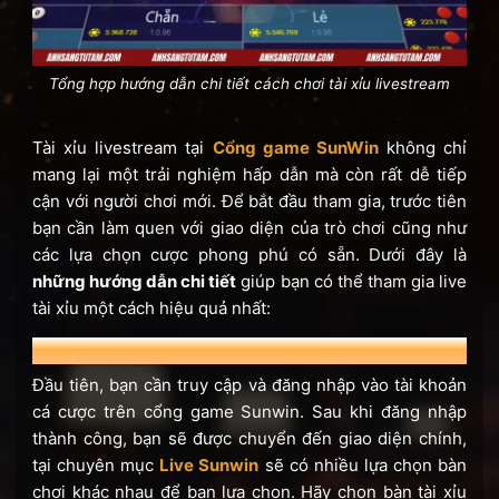
Tổng hợp hướng dẫn chi tiết cách chơi tài xỉu livestream
Tài xỉu livestream tại
Cổng game SunWin
không chỉ
mang lại một trải nghiệm hấp dẫn mà còn rất dễ tiếp
cận với người chơi mới. Để bắt đầu tham gia, trước tiên
bạn cần làm quen với giao diện của trò chơi cũng như
các lựa chọn cược phong phú có sẵn. Dưới đây là
những hướng dẫn chi tiết
giúp bạn có thể tham gia live
tài xỉu một cách hiệu quả nhất:
1. Vào game và chọn bàn chơi
Đầu tiên, bạn cần truy cập và đăng nhập vào tài khoản
cá cược trên cổng game Sunwin. Sau khi đăng nhập
thành công, bạn sẽ được chuyển đến giao diện chính,
tại chuyên mục
Live Sunwin
sẽ có nhiều lựa chọn bàn
chơi khác nhau để bạn lựa chọn. Hãy chọn bàn tài xỉu