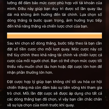
lưỡng để đảm bảo mức cược phù hợp với tài khoản của
mình. Điều này giúp bạn duy trì được số lần quay lâu
dài mà không ảnh hưởng đến tài chính. Lựa chọn số
dòng thắng là bước quan trọng, ảnh hưởng trực tiếp
đến khả năng thắng và chiến lược chơi của bạn.
2. Đặt số tiền cược
Sau khi chọn số dòng thắng, bước tiếp theo là bạn cần
đặt số tiền cược cho mỗi lượt quay. Mức cược này có
thể tùy chỉnh theo khả năng tài chính và chiến lược cá
cược của mỗi người chơi. Bạn có thể chọn mức cược tối
thiểu nếu muốn chơi lâu hơn hoặc đặt cược lớn hơn để
nhận phần thưởng lớn hơn.
Đặt cược hợp lý giúp bạn không chỉ tối ưu hóa cơ hội
chiến thắng mà còn đảm bảo sự bền vững khi tham gia
trò chơi. Mỗi lần đặt cược sẽ được áp dụng cho tất cả
các dòng thắng bạn đã chọn, vì vậy bạn cần chắc chắn
về sự lựa chọn của mình trước khi quay.