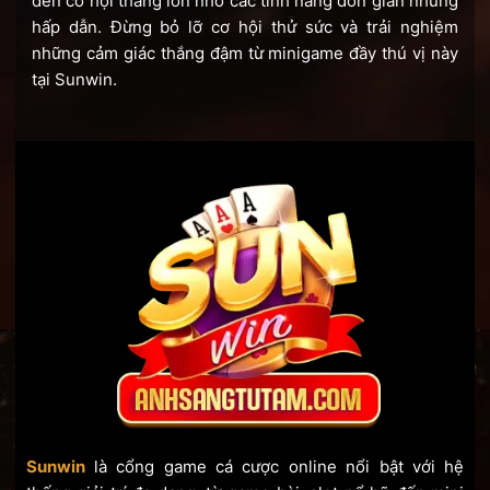
đến cơ hội thắng lớn nhờ các tính năng đơn giản nhưng
hấp dẫn. Đừng bỏ lỡ cơ hội thử sức và trải nghiệm
những cảm giác thắng đậm từ minigame đầy thú vị này
tại Sunwin.
Sunwin
là cổng game cá cược online nổi bật với hệ