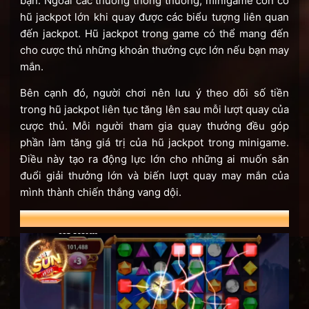
bạn. Ngoài các thưởng thông thường, minigame còn có
hũ jackpot lớn khi quay được các biểu tượng liên quan
đến jackpot. Hũ jackpot trong game có thể mang đến
cho cược thủ những khoản thưởng cực lớn nếu bạn may
mắn.
Bên cạnh đó, người chơi nên lưu ý theo dõi số tiền
trong hũ jackpot liên tục tăng lên sau mỗi lượt quay của
cược thủ. Mỗi người tham gia quay thưởng đều góp
phần làm tăng giá trị của hũ jackpot trong minigame.
Điều này tạo ra động lực lớn cho những ai muốn săn
đuổi giải thưởng lớn và biến lượt quay may mắn của
mình thành chiến thắng vang dội.
IV. Cách tính tiền