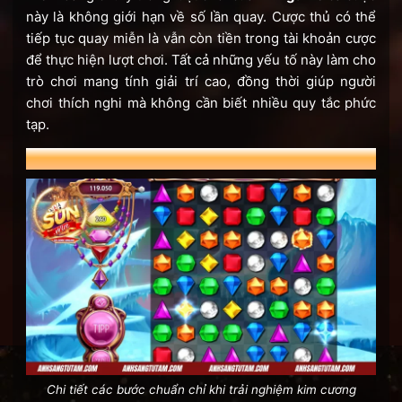
này là không giới hạn về số lần quay. Cược thủ có thể
tiếp tục quay miễn là vẫn còn tiền trong tài khoản cược
để thực hiện lượt chơi. Tất cả những yếu tố này làm cho
trò chơi mang tính giải trí cao, đồng thời giúp người
chơi thích nghi mà không cần biết nhiều quy tắc phức
tạp.
III. Cách chơi chi tiết
Chi tiết các bước chuẩn chỉ khi trải nghiệm kim cương