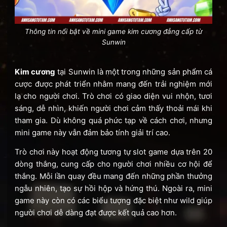
Thông tin nổi bật về mini game kim cương đẳng cấp từ
Sunwin
Kim cương
tại Sunwin là một trong những sản phẩm cá
cược được phát triển nhằm mang đến trải nghiệm mới
lạ cho người chơi. Trò chơi có giao diện vui nhộn, tươi
sáng, dễ nhìn, khiến người chơi cảm thấy thoải mái khi
tham gia. Dù không quá phức tạp về cách chơi, nhưng
mini game này vẫn đảm bảo tính giải trí cao.
Trò chơi này hoạt động tương tự slot game dựa trên 20
dòng thắng, cung cấp cho người chơi nhiều cơ hội để
thắng. Mỗi lần quay đều mang đến những phần thưởng
ngẫu nhiên, tạo sự hồi hộp và hứng thú. Ngoài ra, mini
game này còn có các biểu tượng đặc biệt như wild giúp
người chơi dễ dàng đạt được kết quả cao hơn.